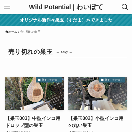
Wild Potential | わいぽて
オリジナル新作≪巣玉（すだま）≫できました
ホーム
売り切れの巣玉
売り切れの巣玉
– tag –
巣玉（すだま）
巣玉（すだま）
【巣玉003】中型インコ用
【巣玉002】小型インコ用
ドロップ型の巣玉
の丸い巣玉