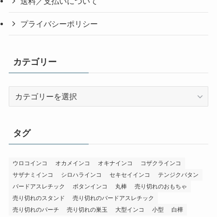
送料／支払いについて
プライバシーポリシー
カテゴリー
カ
テ
ゴ
リ
タグ
ー
ウロコインコ
オカメインコ
オキナインコ
コザクラインコ
サザナミインコ
シロハラインコ
セキセイインコ
テンジクバタン
バードアスレチック
ボタンインコ
丸棒
売り切れのおもちゃ
売り切れのスタンド
売り切れのバードアスレチック
売り切れのパーチ
売り切れの巣玉
大型インコ
小型
白樺